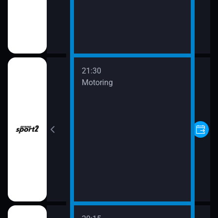
21:30
s
Motoring
gazín
ora - Sporting