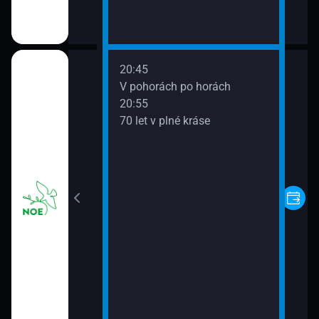
20:45
tný
V pohorách po horách
20:55
70 let v plné kráse