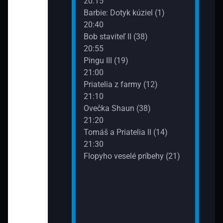
20:15
da (2)
Barbie: Dotyk kúziel (1)
20:40
Bob staviteľ II (38)
a na to dve (3)
20:55
Pingu III (19)
lé príbehy (9)
21:00
Priatelia z farmy (12)
21:10
m VI (6)
Ovečka Shaun (38)
21:20
eď VIII (167)
Tomáš a Priatelia II (14)
21:30
Flopyho veselé príbehy (21)