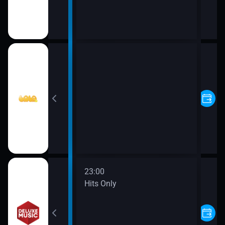
níci
23:00
eluxe
Hits Only