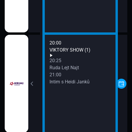
20:00
III (11)
VIKTORY SHOW (1)
20:25
Ruda Lejt Najt
21:00
Intim s Heidi Janků