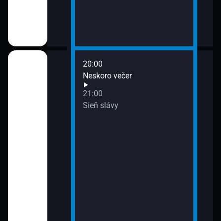
20:00
re tipujúcich:
Neskoro večer
o Joker,
21:00
 Euromilióny
Sieň slávy
re tipujúcich:
 Eurojackpot