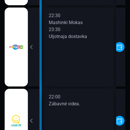
22:30
m i pochemu?
Mashinki Mokas
23:30
Uljotnaja dostavka
22:00
ea.
Zábavné videa.