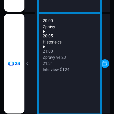
20:00
vilizace
Zprávy
20:05
Historie.cs
21:00
Zprávy ve 23
21:31
Interview ČT24
 (Hrady a zámky)