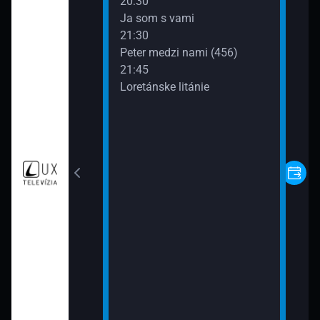
20:30
ý súhrn
Ja som s vami
21:30
Peter medzi nami (456)
(20)
21:45
Loretánske litánie
nom ohni