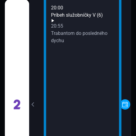
20:00
i
Príbeh služobníčky V (6)
20:55
inenie (1)
Trabantom do posledného
dychu
inenie (2)