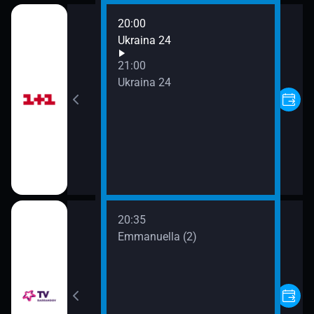
20:00
Ukraina 24
21:00
Ukraina 24
20:35
na Cibulce
Emmanuella (2)
na Cibulce