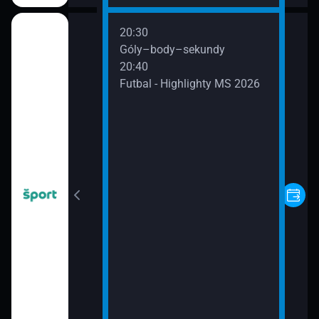
20:30
S 2026 do 20
Góly–body–sekundy
20:40
Futbal - Highlighty MS 2026