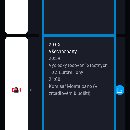
20:05
ody
Všechnopárty
20:59
)
Výsledky losování Šťastných
10 a Euromiliony
21:00
Komisař Montalbano (V
zrcadlovém bludišti)