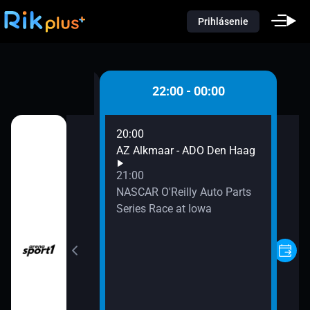
Prihlásenie
0 - 22:00
22:00 - 00:00
20:00
en - Fortuna
AZ Alkmaar - ADO Den Haag
21:00
NASCAR O'Reilly Auto Parts
Series Race at Iowa