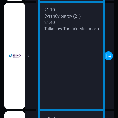
21:10
ká abeceda
Cyranův ostrov (21)
21:40
Talkshow Tomáše Magnuska
spody (Blatná)
rodružství