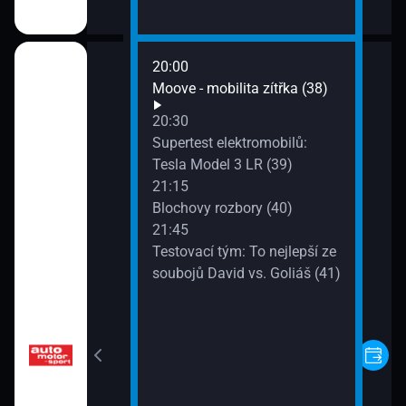
20:00
 Lexus GS-F (34)
Moove - mobilita zítřka (38)
20:30
 Audi S4 (35)
Supertest elektromobilů:
Tesla Model 3 LR (39)
21:15
: Porsche 911 R
Blochovy rozbory (40)
21:45
Testovací tým: To nejlepší ze
 Německá série
soubojů David vs. Goliáš (41)
ovních vozů DTC