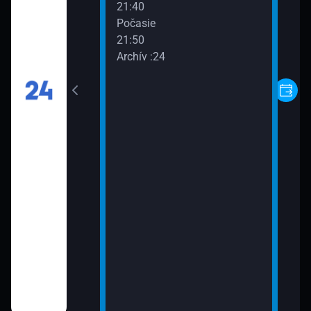
21:40
II: Grenada: S
Počasie
tového orieška
21:50
Archív :24