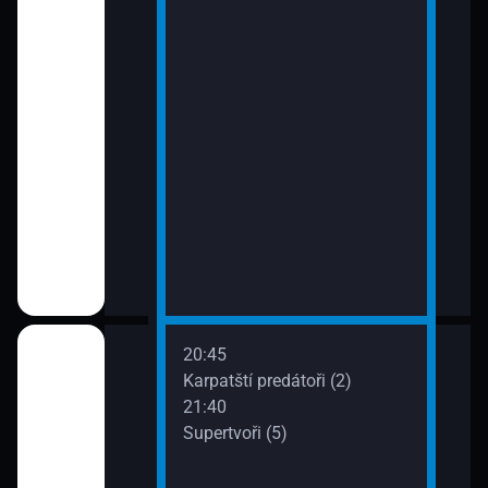
20:45
2)
Karpatští predátoři (2)
21:40
Supertvoři (5)
)