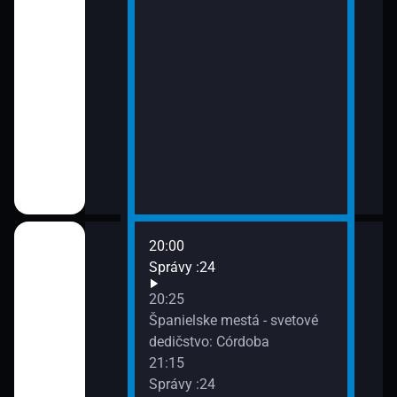
20:00
vete
Správy :24
20:25
ždého: Závislosť
Španielske mestá - svetové
dedičstvo: Córdoba
21:15
Správy :24