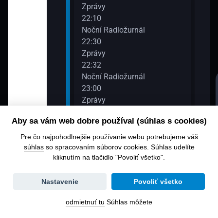
Zprávy
22:10
adiožurnál
Noční Radiožurnál
22:30
Zprávy
22:32
adiožurnál
Noční Radiožurnál
23:00
Zprávy
23:05
Aby sa vám web dobre používal (súhlas s cookies)
urnálu
Noční Radiožurnál
23:30
Pre čo najpohodlnejšie používanie webu potrebujeme váš
Zprávy
súhlas
so spracovaním súborov cookies. Súhlas udelíte
kliknutím na tlačidlo "Povoliť všetko".
23:32
urnálu
Noční Radiožurnál
Zmena
Nastavenie
Povoliť všetko
dátumu
odmietnuť tu
Súhlas môžete