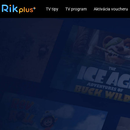
TV tipy
TV program
Aktivácia voucheru