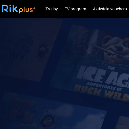
TV tipy
TV program
Aktivácia voucheru