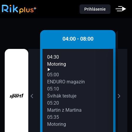
Prihlásenie
 - 04:00
04:00 - 08:00
04:30
06:0
Motoring
Gar
06:3
05:00
Aut
anie
ENDURO magazín
07:0
05:10
Moto
Švihák testuje
07:3
05:20
Auto
Martin z Martina
05:35
Motoring