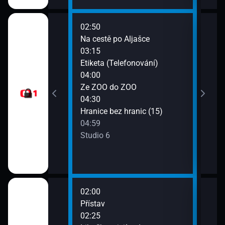
02:50
07:0
vězd
Na cestě po Aljašce
Zdra
03:15
07:4
 a okolí
Etiketa (Telefonování)
Neob
04:00
Oplu
Ze ZOO do ZOO
04:30
Hranice bez hranic (15)
04:59
Studio 6
02:00
06:2
Přístav
Divo
02:25
07:1