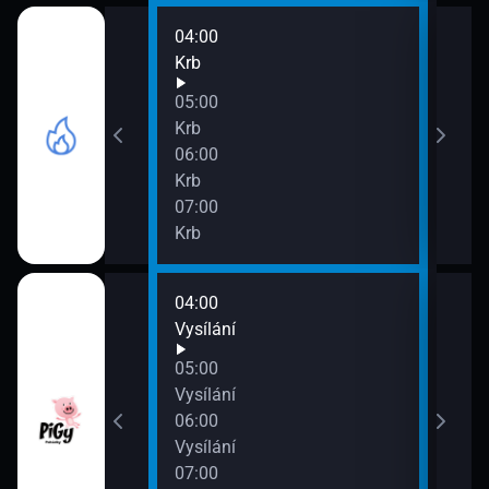
04:00
08:0
Krb
Krb
09:0
05:00
Krb
Krb
06:00
Krb
07:00
Krb
04:00
08:0
Vysílání
Vysí
09:0
05:00
Vysí
Vysílání
06:00
Vysílání
07:00