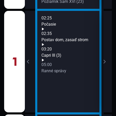
Požiarnik Sam XVI (23)
02:25
06:3
ëlle III
Počasie
Úža
07:0
02:35
Dete
Postav dom, zasaď strom
03:20
 sekundy
Capri III (3)
05:00
Ranné správy
 (1)