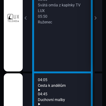
Svätá omša z kaplnky TV
LUX
05:50
a (11)
Ruženec
rdenstva
16)
04:05
06:3
dience papeže
Cesta k andělům
Terr
07:0
04:45
Setk
Duchovní malby
rámc