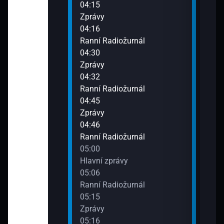
04:15
08:3
Zprávy
Zpr
04:16
08:3
urnál
Ranní Radiožurnál
Dopo
04:30
09:0
Zprávy
Zpr
04:32
09:0
urnál
Ranní Radiožurnál
Dopo
04:45
09:3
Zprávy
Zpr
04:46
09:3
urnál
Ranní Radiožurnál
Dopo
05:00
Hlavní zprávy
05:06
urnál
Ranní Radiožurnál
05:15
Zprávy
05:16