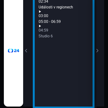
02:34
07:0
Události v regionech
Stud
03:00
gionech
05:00 - 06:59
04:59
gionech
Studio 6