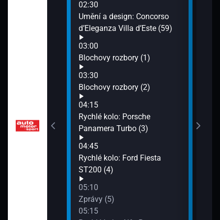
02:30
Bloc
 Alfa Romeo
Umění a design: Concorso
07:4
d’Eleganza Villa d’Este (59)
Test
soub
03:00
Alpine A110 (49)
Blochovy rozbory (1)
03:30
ita zítřka (50)
Blochovy rozbory (2)
04:15
ktromobilů:
Rychlé kolo: Porsche
 6 (51)
Panamera Turbo (3)
04:45
ory (52)
Rychlé kolo: Ford Fiesta
ST200 (4)
05:10
Zprávy (5)
05:15
: To nejlepší ze