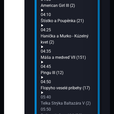
American Girl III (2)
í miláčikovia
04:10
Štístko a Poupěnka (21)
04:25
ď VII (149)
Hanička a Murko - Kúzelný
kvet (2)
 veselé vláčiky
04:35
Máša a medveď VII (151)
04:45
)
Pingu III (12)
04:50
III (2)
Flopyho veselé príbehy (17)
05:40
Telka Strýka Baltazára V (2)
05:50