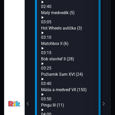
06:2
02:40
Tomá
ky (36)
Malý medvedík (5)
06:4
Rozp
03:05
07:0
m XVI (23)
Hot Wheels autíčka (3)
Flop
03:10
07:2
lé chrobáčiky
Matchbox II (6)
Smej
07:3
03:15
Zved
Bob staviteľ II (28)
07:4
lou (17)
03:25
Tele
Požiarnik Sam XVI (24)
op (7)
03:40
Máša a medveď VII (150)
h (40)
03:50
Pingu III (11)
 myší (8)
04:00