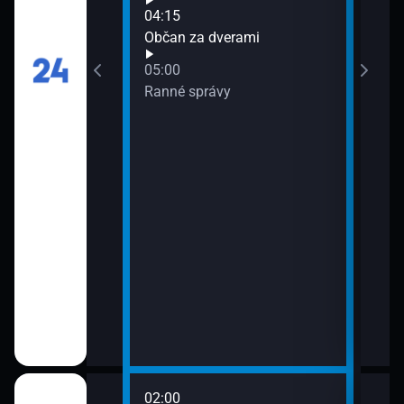
04:15
Občan za dverami
05:00
Ranné správy
: Jakub
kundy
02:00
06:1