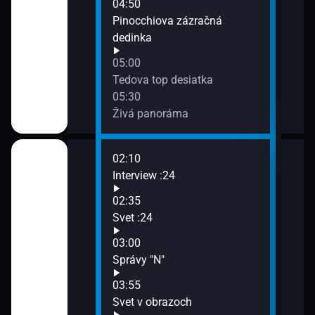
04:50
Pinocchiova zázračná
dedinka
05:00
Tedova top desiatka
05:30
Živá panoráma
02:10
06:3
Interview :24
Bede
07:0
02:35
Sprá
Svet :24
07:1
03:00
Cest
kundy
Správy "N"
farb
07:3
03:55
Moja
Svet v obrazoch