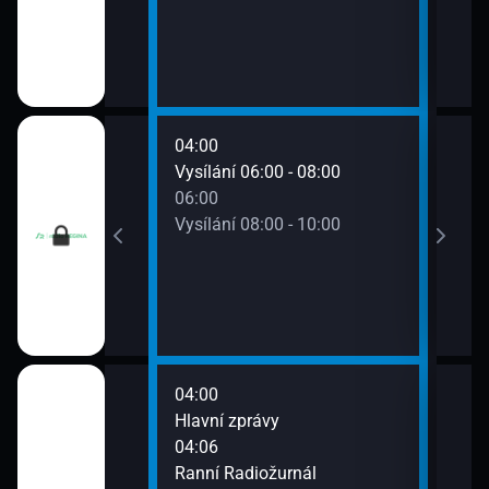
04:00
08:0
0 - 06:00
Vysílání 06:00 - 08:00
Vysí
06:00
Vysílání 08:00 - 10:00
04:00
08:0
Hlavní zprávy
Zpr
04:06
08:0
urnál
Ranní Radiožurnál
Dopo