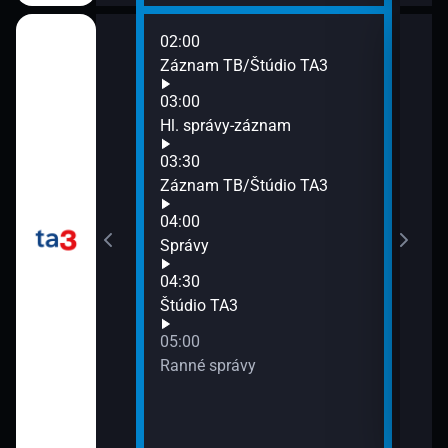
02:00
07:0
áznam
Záznam TB/Štúdio TA3
Spr
07:3
03:00
Kód
Hl. správy-záznam
03:30
áznam
Záznam TB/Štúdio TA3
04:00
 dňa
Správy
04:30
Štúdio TA3
05:00
Ranné správy
áznam