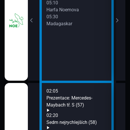
05:10
mlá
Harfa Noemova
 dopoledních
05:30
Madagaskar
02:05
06:0
Ford Fiesta
Prezentace: Mercedes-
Moov
Maybach tř. S (57)
06:3
Supe
02:20
Hyun
Sedm nejrychlejších (58)
07:1