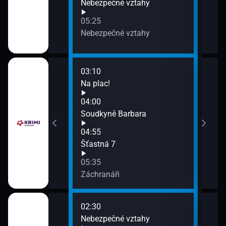
Nebezpečné vztahy
05:25
Nebezpečné vztahy
03:10
06:3
Na plac!
Sou
07:3
04:00
Co b
Soudkyně Barbara
07:5
04:55
Bada
Šťastná 7
05:35
Záchranáři
02:30
06:3
Nebezpečné vztahy
Dvě 