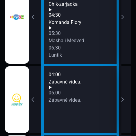
Skaz
atrul
Chik-zarjadka
04:30
jova
Komanda Flory
05:30
Masha i Medved
06:30
Luntik
04:00
08:0
a.
Zábavné videa.
Zába
06:00
a.
Zábavné videa.