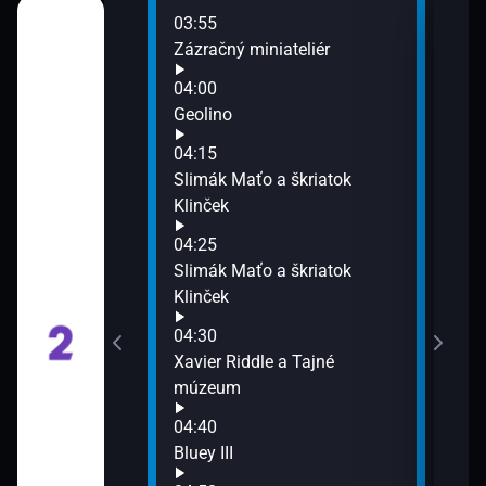
03:55
06:0
ra
Zázračný miniateliér
Hist
Tört
04:00
06:0
Geolino
Ahoj
04:15
07:0
Slimák Maťo a škriatok
Na k
Klinček
07:3
Vní
vysílání
04:25
Slimák Maťo a škriatok
Klinček
04:30
Xavier Riddle a Tajné
múzeum
04:40
Bluey III