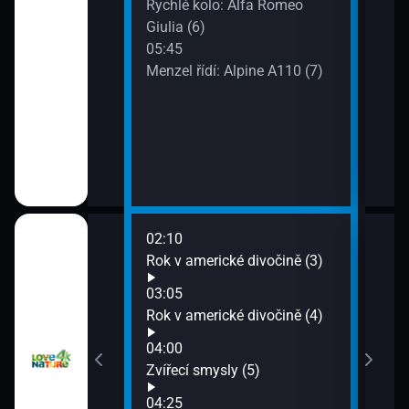
Rychlé kolo: Alfa Romeo
 vs. Goliáš (54)
Giulia (6)
05:45
ilu: FiVW T-Roc
Menzel řídí: Alpine A110 (7)
zdě: Audi Q4
02:10
06:1
(1)
Rok v americké divočině (3)
Glad
07:1
03:05
Tábo
to (1)
Rok v americké divočině (4)
04:00
to (2)
Zvířecí smysly (5)
04:25