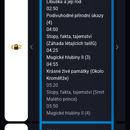
! (6)
Libuška a její rod
Pan
02:50
dic (Mlynář IV.)
Podivuhodné přírodní úkazy
(4)
vání (Otava)
04:00
Stopy, fakta, tajemství
iteránu
(Záhada létajících talířů)
04:25
B (Akce Alex)
Magické hlubiny II (3)
04:55
řán - Rozmówki
Krásné živé památky (Okolo
e
Kroměříže)
05:20
ušnosti (3)
Stopy, fakta, tajemství (Smrt
Malého prince)
05:50
Magické hlubiny II (4)