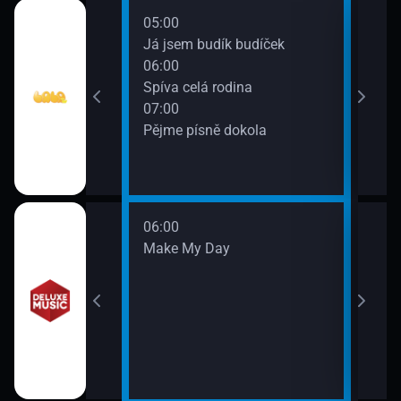
05:00
a
Já jsem budík budíček
06:00
Spíva celá rodina
07:00
Pějme písně dokola
06:00
w
Make My Day