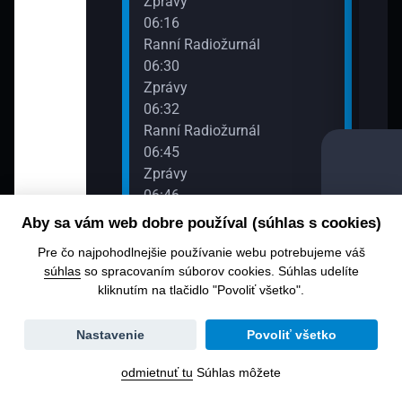
Zprávy
06:16
Ranní Radiožurnál
06:30
Zprávy
06:32
Ranní Radiožurnál
06:45
Zprávy
06:46
Ranní Radiožurnál
Aby sa vám web dobre používal (súhlas s cookies)
06:50
Pre čo najpohodlnejšie používanie webu potrebujeme váš
Seriál Radiožurnálu
súhlas
so spracovaním súborov cookies. Súhlas udelíte
06:53
kliknutím na tlačidlo "Povoliť všetko".
Ranní Radiožurnál
07:00
Zmena
Nastavenie
Povoliť všetko
Zprávy
dátumu
07:06
odmietnuť tu
Súhlas môžete
Host Radiožurnálu