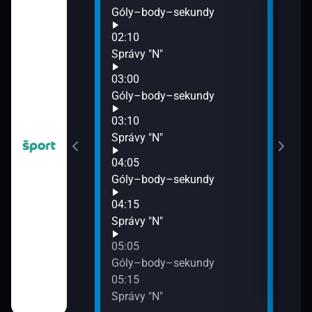
Boli sme pri tom!
Góly–body–sekundy
Futb
02:10
bal - Beach Pro
Správy "N"
ite 16
03:00
Góly–body–sekundy
03:10
Správy "N"
ekundy
04:05
Góly–body–sekundy
04:15
Správy "N"
05:05
Góly–body–sekundy
05:15
Správy "N"