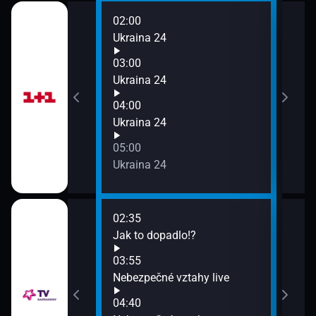
02:00
06:0
Ukraina 24
Ukra
07:0
03:00
Ukra
Ukraina 24
04:00
Ukraina 24
05:00
Ukraina 24
02:35
06:1
Jak to dopadlo!?
Jak 
06:5
03:55
Neb
Nebezpečné vztahy live
07:4
04:40
Klen