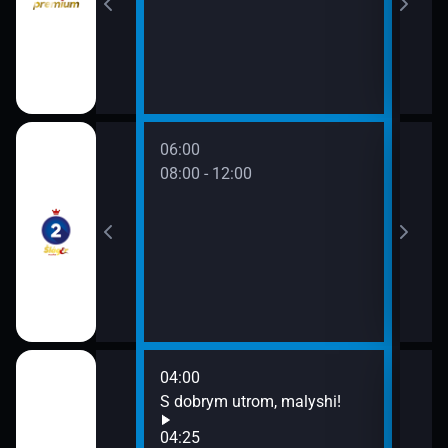
06:00
08:00 - 12:00
04:00
08:0
ochi, malyshi!
S dobrym utrom, malyshi!
Smes
09:0
04:25