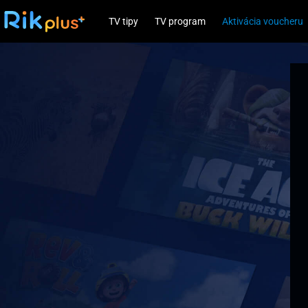
TV tipy
TV program
Aktivácia voucheru