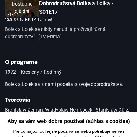
Dobrodružstvá Bolka a Lolka -
Dostupné
o
6 dní
S01E17
S1E17
12.8. 09:40
, RiK TV, 15 minút
Bolek a Lolek se nikdy nenudí a prožívají různá
dobrodružství...(TV Prima)
O programe
1972
Kreslený / Rodinný
Bolek a Lolek sa s nami podelia o svoje dobrodružstvá.
Tvorcovia
Bronisław Zeman, Wladyslaw Nehrebecki, Stanislaw Dülz,
Bronisław Zeman, Zdzisław Kudła
Aby sa vám web dobre používal (súhlas s cookies)
Pre čo najpohodlnejšie používanie webu potrebujeme váš