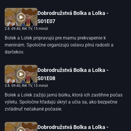
Dobrodružstvá Bolka a Lolka -
S01E07
S1E7
2.8. 09:40
, RiK TV, 15 minút
Bolek a Lolek pripravujú pre mamu prekvapenie k
meninám. Spoločne organizujú oslavu plnú radosti a
darčekov.
Dobrodružstvá Bolka a Lolka -
S01E08
S1E8
3.8. 09:40
, RiK TV, 15 minút
Bolek a Lolek zažijú jarnú búrku, ktorá ich zastihne počas
výletu. Spoločne hľadajú úkryt a učia sa, ako bezpečne
zvládnuť nečakané počasie.
Dobrodružstvá Bolka a Lolka -