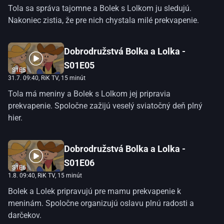
Tola sa správa tajomne a Bolek s Lolkom ju sledujú.
Nakoniec zistia, že pre nich chystala milé prekvapenie.
Dobrodružstvá Bolka a Lolka -
S01E05
S1E5
31.7. 09:40
, RiK TV, 15 minút
Tola má meniny a Bolek s Lolkom jej pripravia
prekvapenie. Spoločne zažijú veselý sviatočný deň plný
hier.
Dobrodružstvá Bolka a Lolka -
S01E06
S1E6
1.8. 09:40
, RiK TV, 15 minút
Bolek a Lolek pripravujú pre mamu prekvapenie k
meninám. Spoločne organizujú oslavu plnú radosti a
darčekov.