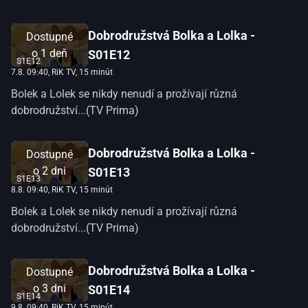
Dobrodružstvá Bolka a Lolka -
Dostupné
o
1 deň
S01E12
S1E12
7.8. 09:40
, RiK TV, 15 minút
Bolek a Lolek se nikdy nenudí a prožívají různá
dobrodružství...(TV Prima)
Dobrodružstvá Bolka a Lolka -
Dostupné
o
2 dni
S01E13
S1E13
8.8. 09:40
, RiK TV, 15 minút
Bolek a Lolek se nikdy nenudí a prožívají různá
dobrodružství...(TV Prima)
Dobrodružstvá Bolka a Lolka -
Dostupné
o
3 dni
S01E14
S1E14
9.8. 09:40
, RiK TV, 15 minút