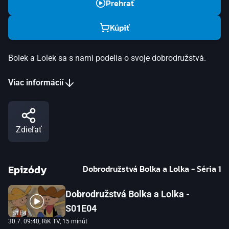
Prehrať
Kúpiť
Bolek a Lolek sa s nami podelia o svoje dobrodružstvá.
Viac informácií
Zdieľať
Epizódy
Dobrodružstvá Bolka a Lolka - Séria 1
Dobrodružstvá Bolka a Lolka -
S01E04
S1E4
30.7. 09:40
, RiK TV, 15 minút