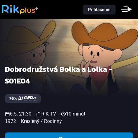
Prihlásenie
Dobrodružstvá Bolka a Lolka -
S01E04
76%
6.5. 21:30
RiK TV
10 minút
1972
Kreslený / Rodinný