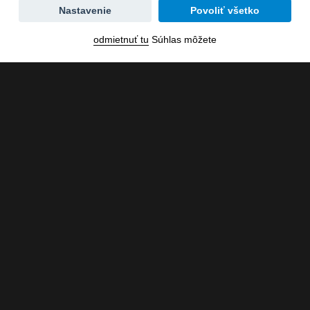
Zmena
Nastavenie
Povoliť všetko
dátumu
odmietnuť tu
Súhlas môžete