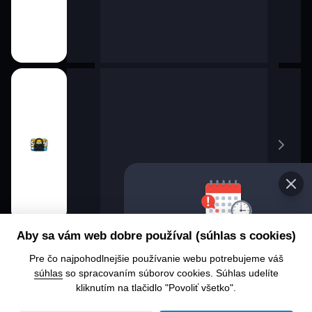
Vyberte
Aby sa vám web dobre používal (súhlas s cookies)
progra
Pre čo najpohodlnejšie používanie webu potrebujeme váš
Chcete sa
súhlas
so spracovaním súborov cookies. Súhlas udelíte
alebo čo 
kliknutím na tlačidlo "Povoliť všetko".