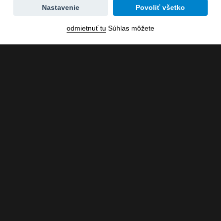
Zmena
Nastavenie
Povoliť všetko
dátumu
odmietnuť tu
Súhlas môžete